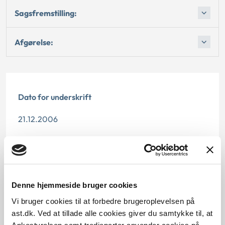
Sagsfremstilling:
Afgørelse:
Dato for underskrift
21.12.2006
Offentliggørelsesdato
10.07.2013
Paragraf
Denne hjemmeside bruger cookies
Vi bruger cookies til at forbedre brugeroplevelsen på
§ 5 § 83 § 17
ast.dk. Ved at tillade alle cookies giver du samtykke til, at