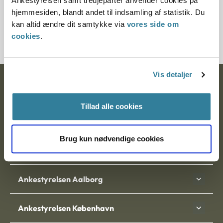
Ankestyrelsen samt tredjeparter anvender cookies på
Journalnummer
hjemmesiden, blandt andet til indsamling af statistik. Du
kan altid ændre dit samtykke via
vores side om
2000474-06
cookies
.
Vis detaljer
Ankestyrelsen
Postadresse:
Tillad alle cookies
Nytorv 7, 2. sal
Brug kun nødvendige cookies
9000 Aalborg
Ankestyrelsen Aalborg
Ankestyrelsen København