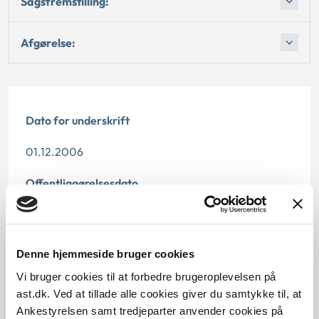
Sagsfremstilling:
Afgørelse:
Dato for underskrift
01.12.2006
Offentliggørelsesdato
11.07.2013
Paragraf
Denne hjemmeside bruger cookies
§ 84 § 15d § 15 § 15a
Vi bruger cookies til at forbedre brugeroplevelsen på
ast.dk. Ved at tillade alle cookies giver du samtykke til, at
Journalnummer
Ankestyrelsen samt tredjeparter anvender cookies på