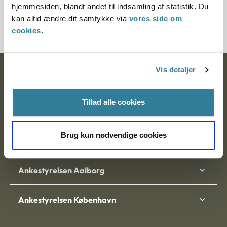
hjemmesiden, blandt andet til indsamling af statistik. Du
3500400-06
kan altid ændre dit samtykke via
vores side om
cookies
.
Vis detaljer
Ankestyrelsen
Postadresse:
Tillad alle cookies
Nytorv 7, 2. sal
9000 Aalborg
Brug kun nødvendige cookies
Ankestyrelsen Aalborg
Ankestyrelsen København