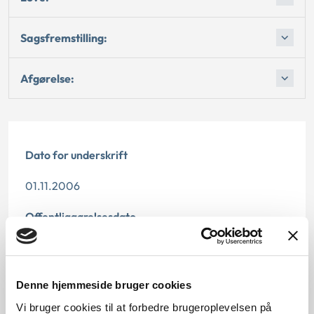
Sagsfremstilling:
Afgørelse:
Dato for underskrift
01.11.2006
Offentliggørelsesdato
11.07.2013 Denne principafgørelse er kasseret den 7.
maj 2019, da den er erstattet af principafgørelse 53-
17.
Denne hjemmeside bruger cookies
Vi bruger cookies til at forbedre brugeroplevelsen på
Paragraf