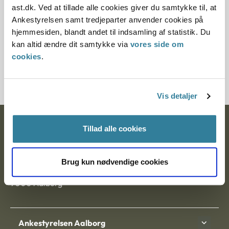
ast.dk. Ved at tillade alle cookies giver du samtykke til, at
Ankestyrelsen samt tredjeparter anvender cookies på
§ 37 § 52 § 57 § 40 § 12
hjemmesiden, blandt andet til indsamling af statistik. Du
kan altid ændre dit samtykke via
vores side om
Journalnummer
cookies
.
3500313-06
Vis detaljer
Ankestyrelsen
Tillad alle cookies
Postadresse:
Brug kun nødvendige cookies
Nytorv 7, 2. sal
9000 Aalborg
Ankestyrelsen Aalborg