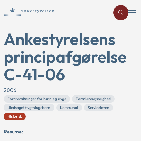
Ankestyrelsens
principafgørelse
C-41-06
2006
Foranstaltninger for børn og unge
Forældremyndighed
Uledsaget flygtningebarn
Kommunal
Serviceloven
Historisk
Resume: