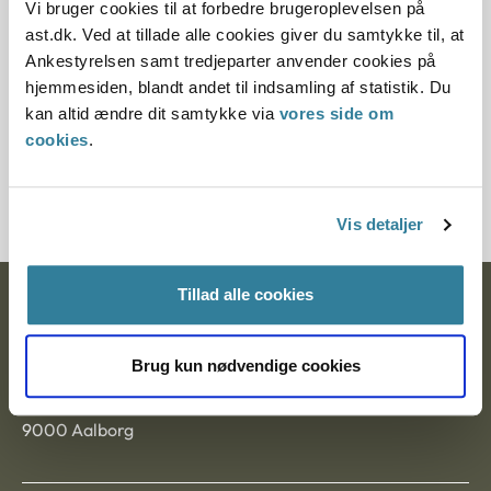
Vi bruger cookies til at forbedre brugeroplevelsen på
Paragraf
ast.dk. Ved at tillade alle cookies giver du samtykke til, at
Ankestyrelsen samt tredjeparter anvender cookies på
§ 13 § 10 § 36d § 21
hjemmesiden, blandt andet til indsamling af statistik. Du
kan altid ændre dit samtykke via
vores side om
Journalnummer
cookies
.
7000397-04
Vis detaljer
Tillad alle cookies
Ankestyrelsen
Postadresse:
Brug kun nødvendige cookies
Nytorv 7, 2. sal
9000 Aalborg