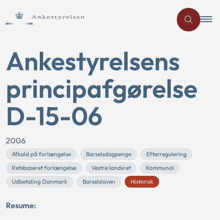
Ankestyrelsens
principafgørelse
D-15-06
2006
Afkald på forlængelse
Barselsdagpenge
Efterregulering
Retsbaseret forlængelse
Vestre landsret
Kommunal
Udbetaling Danmark
Barselsloven
Historisk
Resume: