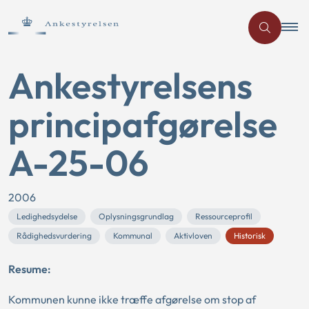
Ankestyrelsens
principafgørelse
A-25-06
2006
Ledighedsydelse
Oplysningsgrundlag
Ressourceprofil
Rådighedsvurdering
Kommunal
Aktivloven
Historisk
Resume:
Kommunen kunne ikke træffe afgørelse om stop af