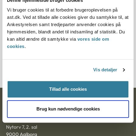
Denne hjemmeside bruger cookies
da der er kommet nye regler på området den
Vi bruger cookies til at forbedre brugeroplevelsen på
1.1.2013.
ast.dk. Ved at tillade alle cookies giver du samtykke til, at
Paragraf
Ankestyrelsen samt tredjeparter anvender cookies på
hjemmesiden, blandt andet til indsamling af statistik. Du
§ 74c § 74b § 74a
kan altid ændre dit samtykke via
vores side om
cookies
.
Journalnummer
2000232-06
Vis detaljer
Tillad alle cookies
Ankestyrelsen
Brug kun nødvendige cookies
Postadresse:
Nytorv 7, 2. sal
9000 Aalborg