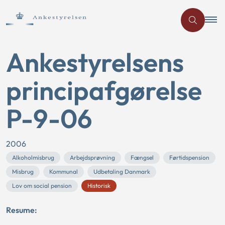
Ankestyrelsens
principafgørelse
P-9-06
2006
Alkoholmisbrug
Arbejdsprøvning
Fængsel
Førtidspension
Misbrug
Kommunal
Udbetaling Danmark
Lov om social pension
Historisk
Resume: