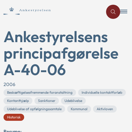
Ankestyrelsens
principafgørelse
A-40-06
2006
Beskæftigelsesfremmende foranstaltning
Individuelle kontaktforløb
Kontanthjælp
Sanktioner
Udeblivelse
Udeblivelse af opfølgningssamtale
Kommunal
Aktivloven
Historisk
Resume: