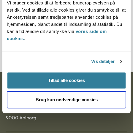
Vi bruger cookies til at forbedre brugeroplevelsen på
ast.dk. Ved at tillade alle cookies giver du samtykke til, at
Paragraf
Ankestyrelsen samt tredjeparter anvender cookies på
§ 38a
hjemmesiden, blandt andet til indsamling af statistik. Du
kan altid ændre dit samtykke via
vores side om
Journalnummer
cookies
.
2000553-06
Vis detaljer
Tillad alle cookies
Ankestyrelsen
Postadresse:
Brug kun nødvendige cookies
Nytorv 7, 2. sal
9000 Aalborg