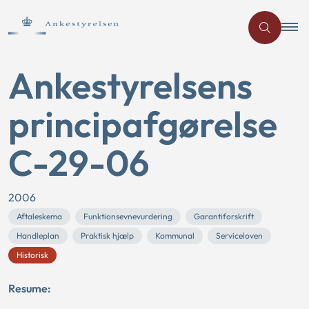
Ankestyrelsens
principafgørelse
C-29-06
2006
Aftaleskema
Funktionsevnevurdering
Garantiforskrift
Handleplan
Praktisk hjælp
Kommunal
Serviceloven
Historisk
Resume: