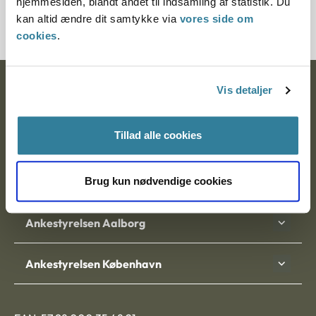
hjemmesiden, blandt andet til indsamling af statistik. Du
3500235-06
kan altid ændre dit samtykke via
vores side om
cookies
.
Ankestyrelsen
Vis detaljer
Postadresse:
Tillad alle cookies
Nytorv 7, 2. sal
9000 Aalborg
Brug kun nødvendige cookies
Ankestyrelsen Aalborg
Ankestyrelsen København