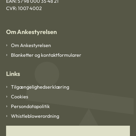
EAN: 57 98 000 35 48 21
CVR: 1007 4002
Om Ankestyrelsen
Om Ankestyrelsen
Blanketter og kontaktformularer
Links
Tilgængelighedserklæring
Cookies
Persondatapolitik
Whistleblowerordning