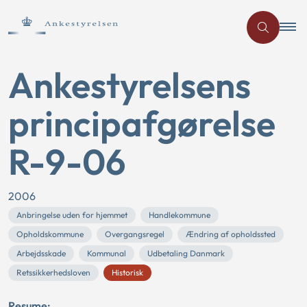
Ankestyrelsens
principafgørelse
R-9-06
2006
Anbringelse uden for hjemmet
Handlekommune
Opholdskommune
Overgangsregel
Ændring af opholdssted
Arbejdsskade
Kommunal
Udbetaling Danmark
Retssikkerhedsloven
Historisk
Resume: