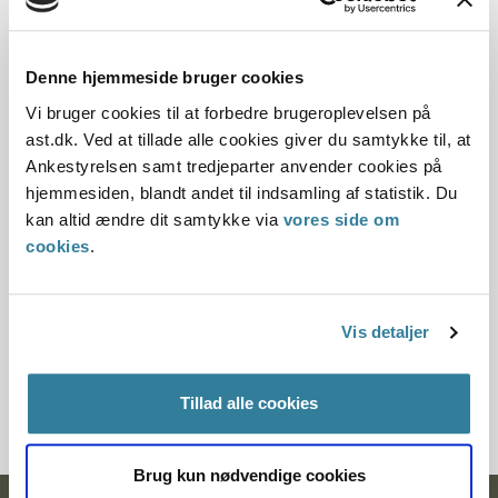
Offentliggørelsesdato
Denne hjemmeside bruger cookies
11.07.2013
Vi bruger cookies til at forbedre brugeroplevelsen på
ast.dk. Ved at tillade alle cookies giver du samtykke til, at
Denne principmeddelelse er kasseret den 6.
Ankestyrelsen samt tredjeparter anvender cookies på
december 2024, da den ikke længere har
hjemmesiden, blandt andet til indsamling af statistik. Du
vejledningsværdi.
kan altid ændre dit samtykke via
vores side om
Paragraf
cookies
.
§ 3 § 9a
Vis detaljer
Journalnummer
3800047-06
Tillad alle cookies
Brug kun nødvendige cookies