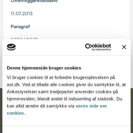
Offentliggørelsesdato
11.07.2013
Paragraf
§ 27 § 49 § 19
Journalnummer
2000594-05
Denne hjemmeside bruger cookies
Vi bruger cookies til at forbedre brugeroplevelsen på
ast.dk. Ved at tillade alle cookies giver du samtykke til, at
Ankestyrelsen samt tredjeparter anvender cookies på
hjemmesiden, blandt andet til indsamling af statistik. Du
Ankestyrelsen
kan altid ændre dit samtykke via
vores side om
cookies
.
Postadresse:
Nytorv 7, 2. sal