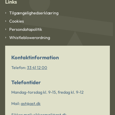
Links
Tilgængelighedserklæring
Cookies
Persondatapolitik
Whistleblowerordning
Kontaktinformation
Telefon:
33 41 12 00
Telefontider
Mandag-torsdag kl. 9-15, fredag kl. 9-12
Mail:
ast@ast.dk
Sikker mail:
sikkermail@ast.dk