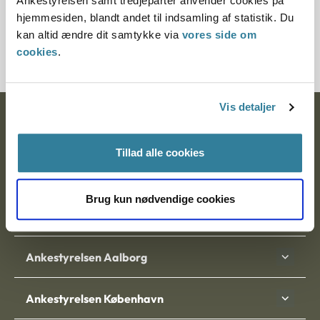
Ankestyrelsen samt tredjeparter anvender cookies på
Journalnummer
hjemmesiden, blandt andet til indsamling af statistik. Du
kan altid ændre dit samtykke via
vores side om
2000249-06
cookies
.
Vis detaljer
Ankestyrelsen
Postadresse:
Tillad alle cookies
Nytorv 7, 2. sal
Brug kun nødvendige cookies
9000 Aalborg
Ankestyrelsen Aalborg
Ankestyrelsen København