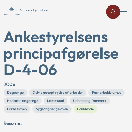
Ankestyrelsens
principafgørelse
D-4-06
2006
Dagpenge
Delvis genoptagelse af arbejdet
Fast arbejdsturnus
Nedsatte dagpenge
Kommunal
Udbetaling Danmark
Barselsloven
Sygedagpengeloven
Gældende
Resume: