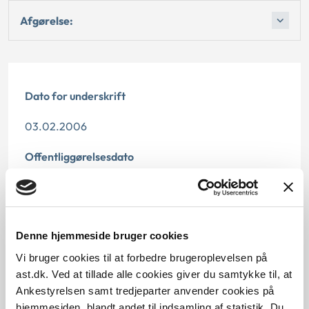
Afgørelse:
Dato for underskrift
03.02.2006
Offentliggørelsesdato
11.07.2013
Paragraf
Denne hjemmeside bruger cookies
§ 47 § 5 § 7 § 9 § 32
Vi bruger cookies til at forbedre brugeroplevelsen på
ast.dk. Ved at tillade alle cookies giver du samtykke til, at
Journalnummer
Ankestyrelsen samt tredjeparter anvender cookies på
hjemmesiden, blandt andet til indsamling af statistik. Du