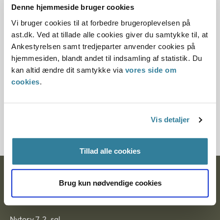
Denne hjemmeside bruger cookies
Offentliggørelsesdato
Vi bruger cookies til at forbedre brugeroplevelsen på
11.07.2013
ast.dk. Ved at tillade alle cookies giver du samtykke til, at
Ankestyrelsen samt tredjeparter anvender cookies på
Paragraf
hjemmesiden, blandt andet til indsamling af statistik. Du
kan altid ændre dit samtykke via
vores side om
§ 33 § 18
cookies
.
Journalnummer
6000253-06
Vis detaljer
Tillad alle cookies
Ankestyrelsen
Brug kun nødvendige cookies
Postadresse:
Nytorv 7, 2. sal