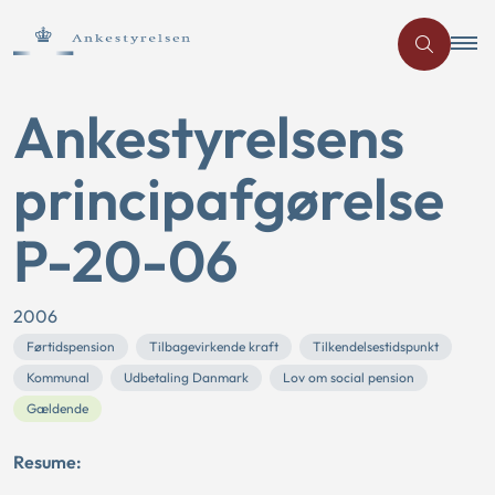
Ankestyrelsens
principafgørelse
P-20-06
2006
Førtidspension
Tilbagevirkende kraft
Tilkendelsestidspunkt
Kommunal
Udbetaling Danmark
Lov om social pension
Gældende
Resume: