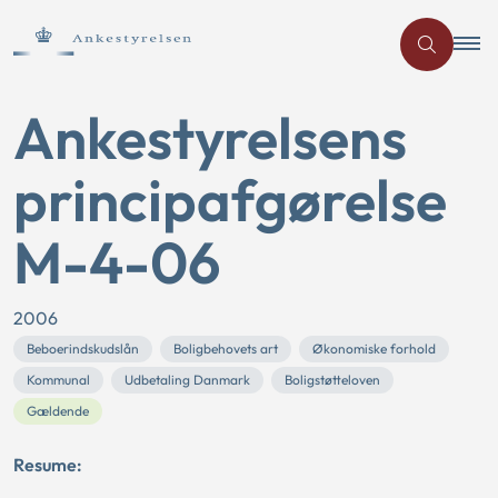
Ankestyrelsens
principafgørelse
M-4-06
2006
Beboerindskudslån
Boligbehovets art
Økonomiske forhold
Kommunal
Udbetaling Danmark
Boligstøtteloven
Gældende
Resume: