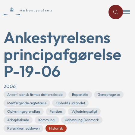
Ankestyrelsens
principafgørelse
P-19-06
2006
Ansat i dansk firmas datterselskab
Bopælstid
Genoptagelse
Medfølgende ægtefælle
Ophold i udlandet
Oplysningsgrundlag
Pension
Vejledningspligt
Arbejdsskade
Kommunal
Udbetaling Danmark
Retssikkerhedsloven
Historisk