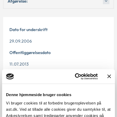
Afgørelse:
Dato for underskrift
29.09.2006
Offentliggørelsesdato
11.07.2013
Denne principafgørelse er kasseret den 19. februar
2019, da den ikke længere har vejledningsværdi.
Paragraf
Denne hjemmeside bruger cookies
Vi bruger cookies til at forbedre brugeroplevelsen på
§ 10 § 8
ast.dk. Ved at tillade alle cookies giver du samtykke til, at
Ankestyrelsen samt tredjeparter anvender cookies på