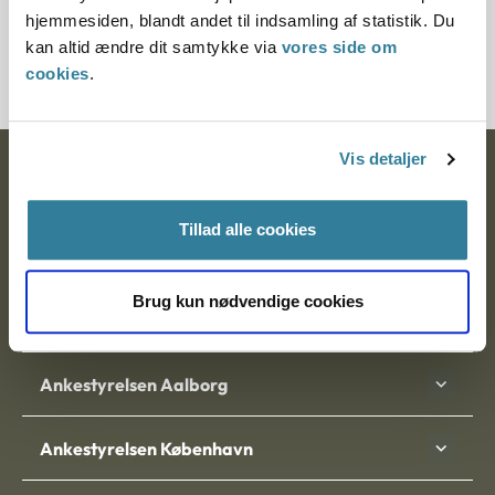
Journalnummer
hjemmesiden, blandt andet til indsamling af statistik. Du
kan altid ændre dit samtykke via
vores side om
6700141-06
cookies
.
Vis detaljer
Ankestyrelsen
Postadresse:
Tillad alle cookies
Nytorv 7, 2. sal
9000 Aalborg
Brug kun nødvendige cookies
Ankestyrelsen Aalborg
Ankestyrelsen København