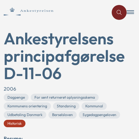
Ankestyrelsens
principafgørelse
D-11-06
2006
Dagpenge
For sent returneret oplysningsskema
Kommunens orientering
Standsning
Kommunal
Udbetaling Danmark
Barselsloven
Sygedagpengeloven
Historisk
Resume: