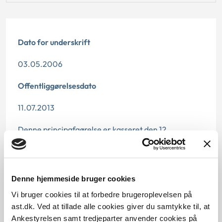
Dato for underskrift
03.05.2006
Offentliggørelsesdato
11.07.2013
Denne principafgørelse er kasseret den 12.
december 2019, da den er erstattet af
principafgørelse 83-19.
Paragraf
Denne hjemmeside bruger cookies
Vi bruger cookies til at forbedre brugeroplevelsen på
§ 24 § 24a § 11 § 10 § 9 § 8 § 21
ast.dk. Ved at tillade alle cookies giver du samtykke til, at
Ankestyrelsen samt tredjeparter anvender cookies på
Journalnummer