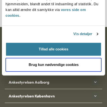
hjemmesiden, blandt andet til indsamling af statistik. Du
7000413-05
kan altid ændre dit samtykke via
vores side om
cookies
.
Vis detaljer
Ankestyrelsen
Postadresse:
Tillad alle cookies
Nytorv 7, 2. sal
9000 Aalborg
Brug kun nødvendige cookies
Ankestyrelsen Aalborg
Ankestyrelsen København