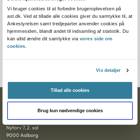
Denne principafgørelse er kasseret den 4. juli 2018,
da den ikke længere har vejledningsværdi.
Vi bruger cookies til at forbedre brugeroplevelsen på
ast.dk. Ved at tillade alle cookies giver du samtykke til, at
Paragraf
Ankestyrelsen samt tredjeparter anvender cookies på
hjemmesiden, blandt andet til indsamling af statistik. Du
§ 84 § 100
kan altid ændre dit samtykke via
vores side om
cookies
.
Journalnummer
3500480-05
Vis detaljer
Tillad alle cookies
Ankestyrelsen
Brug kun nødvendige cookies
Postadresse:
Nytorv 7, 2. sal
9000 Aalborg