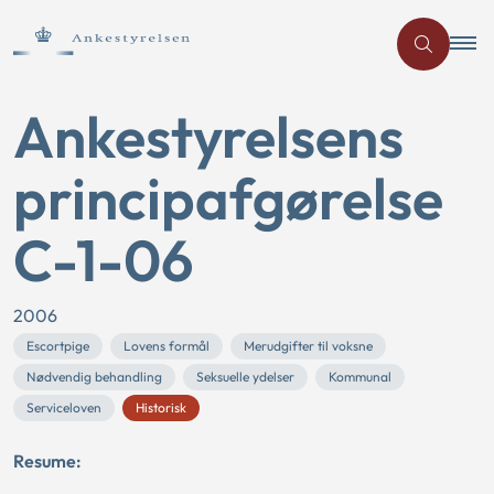
Ankestyrelsens
principafgørelse
C-1-06
2006
Escortpige
Lovens formål
Merudgifter til voksne
Nødvendig behandling
Seksuelle ydelser
Kommunal
Serviceloven
Historisk
Resume: