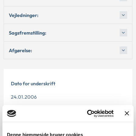
Vejledninger:
Sagsfremstilling:
Afgørelse:
Dato for underskrift
24.01.2006
Offentliggørelsesdato
11.07.2013
Denne hjemmeside bruger cookies