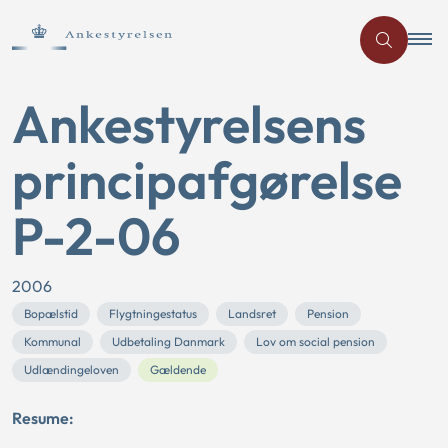
Ankestyrelsens
principafgørelse
P-2-06
2006
Bopælstid
Flygtningestatus
Landsret
Pension
Kommunal
Udbetaling Danmark
Lov om social pension
Udlændingeloven
Gældende
Resume: