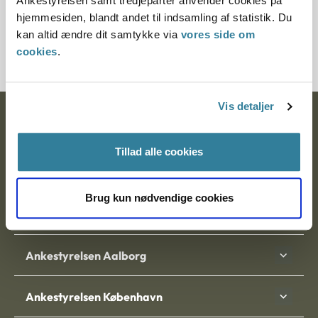
Ankestyrelsen samt tredjeparter anvender cookies på
Journalnummer
hjemmesiden, blandt andet til indsamling af statistik. Du
kan altid ændre dit samtykke via
vores side om
6000761-05
cookies
.
Vis detaljer
Ankestyrelsen
Postadresse:
Tillad alle cookies
Nytorv 7, 2. sal
Brug kun nødvendige cookies
9000 Aalborg
Ankestyrelsen Aalborg
Ankestyrelsen København