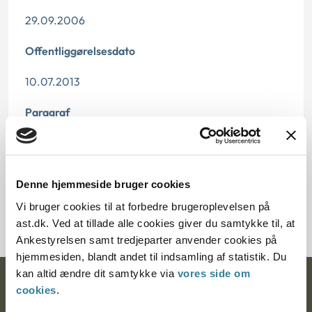
29.09.2006
Offentliggørelsesdato
10.07.2013
Paragraf
§ 94 § 11 § 34
Journalnummer
Denne hjemmeside bruger cookies
2000368-06
Vi bruger cookies til at forbedre brugeroplevelsen på
ast.dk. Ved at tillade alle cookies giver du samtykke til, at
Ankestyrelsen samt tredjeparter anvender cookies på
hjemmesiden, blandt andet til indsamling af statistik. Du
kan altid ændre dit samtykke via
vores side om
Ankestyrelsen
cookies
.