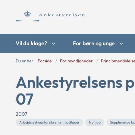
Vil du klage?
For børn og unge
Du er her:
Forside
For myndigheder
Principmeddelels
Ankestyrelsens p
07
2007
Arbejdsløshedsforsikret lønmodtager
Nyt job
Supplerende b