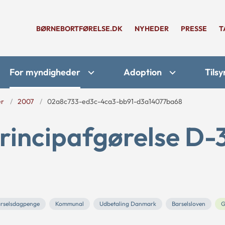
BØRNEBORTFØRELSE.DK
NYHEDER
PRESSE
T
For myndigheder
Adoption
Tilsy
er
2007
02a8c733-ed3c-4ca3-bb91-d3a14077ba68
rincipafgørelse D-
arselsdagpenge
Kommunal
Udbetaling Danmark
Barselsloven
G