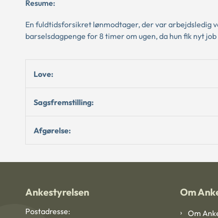
Resume:
En fuldtidsforsikret lønmodtager, der var arbejdsledig 
barselsdagpenge for 8 timer om ugen, da hun fik nyt job
Love:
Sagsfremstilling:
Afgørelse:
Ankestyrelsen
Om Anke
Postadresse:
Om Anke