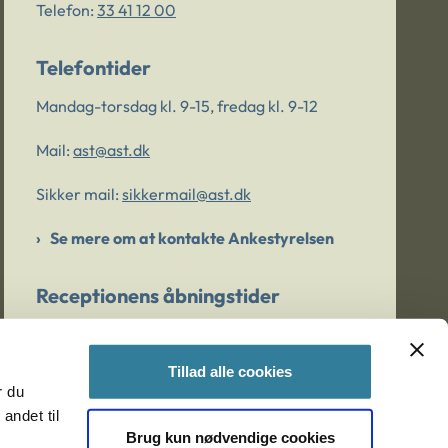
Telefon:
33 41 12 00
Telefontider
Mandag-torsdag kl. 9-15, fredag kl. 9-12
Mail:
ast@ast.dk
Sikker mail:
sikkermail@ast.dk
Se mere om at kontakte Ankestyrelsen
Receptionens åbningstider
Mandag-torsdag kl. 9-15, fredag kl. 9-13
Tillad alle cookies
r du
Er du bekymret for et barn/en ung?
andet til
Brug kun nødvendige cookies