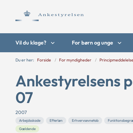
Vil du klage?
For børn og unge
Du er her:
Forside
For myndigheder
Principmeddelels
Ankestyrelsens p
07
2007
Arbejdsskade
Efterløn
Erhvervsevnetab
Funktionsbegr
Gældende