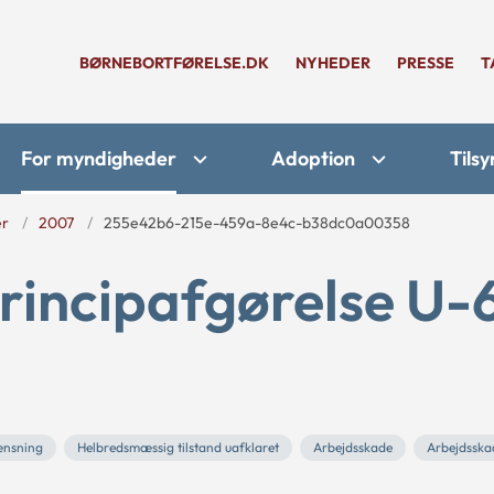
BØRNEBORTFØRELSE.DK
NYHEDER
PRESSE
T
For myndigheder
Adoption
Tilsy
er
2007
255e42b6-215e-459a-8e4c-b38dc0a00358
rincipafgørelse U-
ænsning
Helbredsmæssig tilstand uafklaret
Arbejdsskade
Arbejdsska