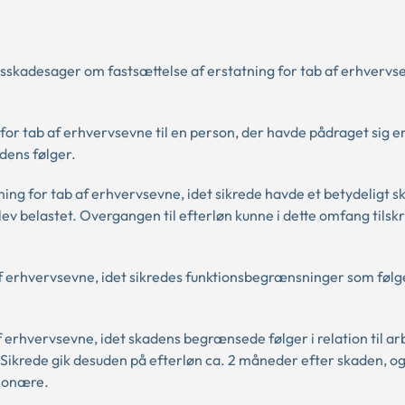
sskadesager om fastsættelse af erstatning for tab af erhvervse
g for tab af erhvervsevne til en person, der havde pådraget sig 
adens følger.
tning for tab af erhvervsevne, idet sikrede havde et betydeligt
ev belastet. Overgangen til efterløn kunne i dette omfang tilskr
b af erhvervsevne, idet sikredes funktionsbegrænsninger som føl
 af erhvervsevne, idet skadens begrænsede følger i relation til a
krede gik desuden på efterløn ca. 2 måneder efter skaden, og
tionære.