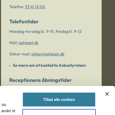
Telefon:
33 41 12 00
Telefontider
Mandag-torsdag kl. 9-15, fredag kl. 9-12
Mail:
ast@ast.dk
Sikker mail:
sikkermail@ast.dk
Se mere om at kontakte Ankestyrelsen
Receptionens åbningstider
Mandag-torsdag kl. 9-15, fredag kl. 9-13
Tillad alle cookies
r du
Er du bekymret for et barn/en ung?
andet til