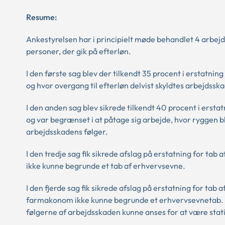
Resume:
Ankestyrelsen har i principielt møde behandlet 4 arbejd
personer, der gik på efterløn.
I den første sag blev der tilkendt 35 procent i erstatnin
og hvor overgang til efterløn delvist skyldtes arbejdssk
I den anden sag blev sikrede tilkendt 40 procent i ersta
og var begrænset i at påtage sig arbejde, hvor ryggen bl
arbejdsskadens følger.
I den tredje sag fik sikrede afslag på erstatning for ta
ikke kunne begrunde et tab af erhvervsevne.
I den fjerde sag fik sikrede afslag på erstatning for tab
farmakonom ikke kunne begrunde et erhvervsevnetab. Si
følgerne af arbejdsskaden kunne anses for at være sta