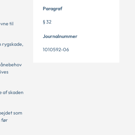
Paragraf
§ 32
vne til
Journalnummer
en rygskade,
1010592-06
 skånebehov
ives
ge af skaden
rbejdet som
 før