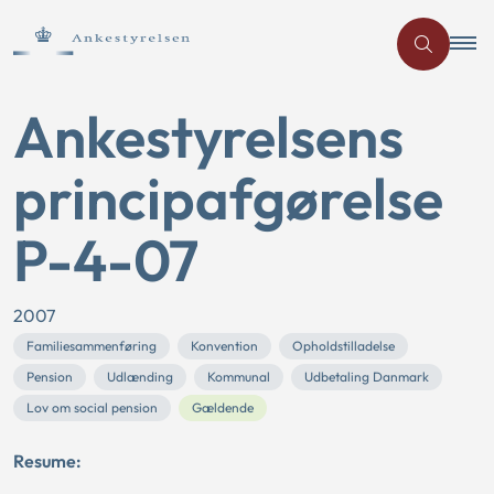
Ankestyrelsens
principafgørelse
P-4-07
2007
Familiesammenføring
Konvention
Opholdstilladelse
Pension
Udlænding
Kommunal
Udbetaling Danmark
Lov om social pension
Gældende
Resume: