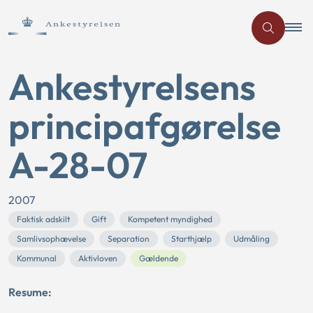
Ankestyrelsens
principafgørelse
A-28-07
2007
Faktisk adskilt
Gift
Kompetent myndighed
Samlivsophævelse
Separation
Starthjælp
Udmåling
Kommunal
Aktivloven
Gældende
Resume: