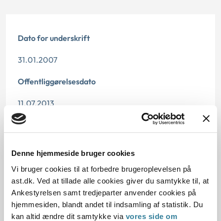
Dato for underskrift
31.01.2007
Offentliggørelsesdato
11.07.2013
Paragraf
§ 27 § 45 § 22 § 44
Denne hjemmeside bruger cookies
Vi bruger cookies til at forbedre brugeroplevelsen på
Journalnummer
ast.dk. Ved at tillade alle cookies giver du samtykke til, at
7000359-06
Ankestyrelsen samt tredjeparter anvender cookies på
hjemmesiden, blandt andet til indsamling af statistik. Du
kan altid ændre dit samtykke via
vores side om