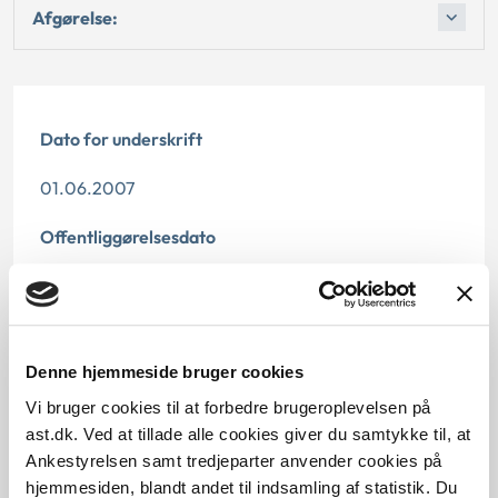
Afgørelse:
Dato for underskrift
01.06.2007
Offentliggørelsesdato
11.07.2013
Paragraf
Denne hjemmeside bruger cookies
§ 2 § 60 § 42
Vi bruger cookies til at forbedre brugeroplevelsen på
ast.dk. Ved at tillade alle cookies giver du samtykke til, at
Journalnummer
Ankestyrelsen samt tredjeparter anvender cookies på
3800093-06
hjemmesiden, blandt andet til indsamling af statistik. Du