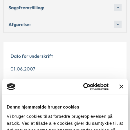
Sagsfremstilling:
Afgørelse:
Dato for underskrift
01.06.2007
Offentliggørelsesdato
11.07.2013
Paragraf
Denne hjemmeside bruger cookies
Vi bruger cookies til at forbedre brugeroplevelsen på
§ 24 § 12 § 28 § 17
ast.dk. Ved at tillade alle cookies giver du samtykke til, at