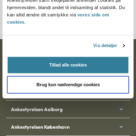
Ankestyrelsen samt tredjeparter anvender cookies på
Journalnummer
hjemmesiden, blandt andet til indsamling af statistik. Du
kan altid ændre dit samtykke via
vores side om
1004945-06
cookies
.
Vis detaljer
Ankestyrelsen
Postadresse:
Tillad alle cookies
Nytorv 7, 2. sal
Brug kun nødvendige cookies
9000 Aalborg
Ankestyrelsen Aalborg
Ankestyrelsen København