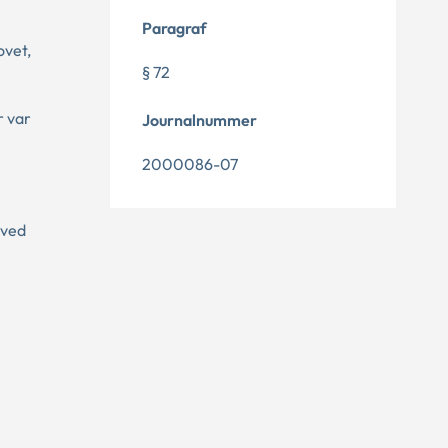
Paragraf
ovet,
§ 72
r var
Journalnummer
2000086-07
 ved