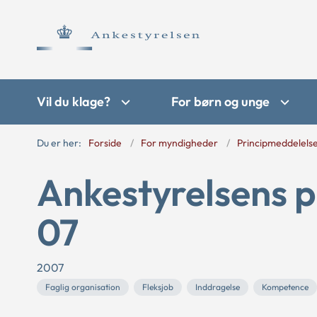
Vil du klage?
For børn og unge
Du er her:
Forside
For myndigheder
Principmeddelels
Ankestyrelsens p
07
2007
Faglig organisation
Fleksjob
Inddragelse
Kompetence