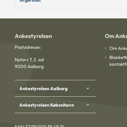
Ankestyrelsen
Om Anke
Postadresse:
Om Anke
Blankett
Nytorv 7, 2. sal
kontakt
9000 Aalborg
Ankestyrelsen Aalborg
Ankestyrelsen København
EAN: 57 98 000 35 48 21