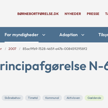
BØRNEBORTFØRELSE.DK
NYHEDER
PRESSE
T
For myndigheder
Adoption
Tilsy
er
2007
85ac9fb9-1528-465f-a47b-0084592958f2
rincipafgørelse N-
Skånebehov
Timetal
Kommunal
Aktivloven
Gældende