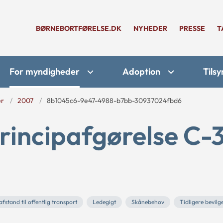
BØRNEBORTFØRELSE.DK
NYHEDER
PRESSE
T
For myndigheder
Adoption
Tilsy
er
2007
8b1045c6-9e47-4988-b7bb-30937024fbd6
rincipafgørelse C-
fstand til offentlig transport
Ledegigt
Skånebehov
Tidligere bevilge