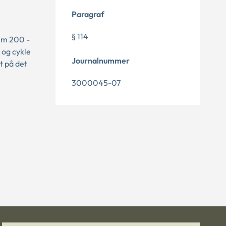
Paragraf
§ 114
lem 200 -
 og cykle
Journalnummer
t på det
3000045-07