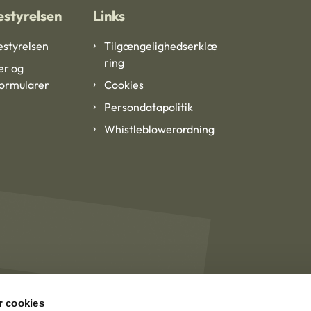
styrelsen
Links
styrelsen
Tilgængelighedserklæ
ring
er og
formularer
Cookies
Persondatapolitik
Whistleblowerordning
 cookies