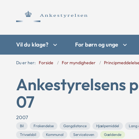
Vil du klage?
For børn og unge
Du er her:
Forside
For myndigheder
Principmeddelels
Ankestyrelsens p
07
2007
Bil
Frakendelse
Gangdistance
Hjælpemiddel
Lang a
Trivselsbil
Kommunal
Serviceloven
Gældende