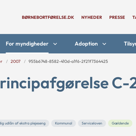
BØRNEBORTFØRELSE.DK
NYHEDER
PRESSE
T
For myndigheder
Adoption
Tilsy
er
2007
955b6748-8582-410d-a1f6-2f21f7364425
rincipafgørelse C-
dig udlån af ekstra plejeseng
Kommunal
Serviceloven
Gældende