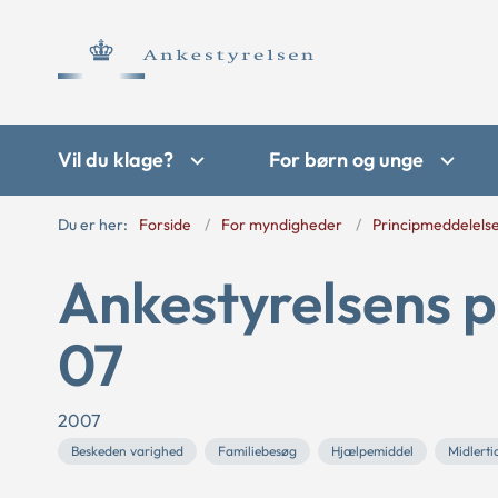
Vil du klage?
For børn og unge
Du er her:
Forside
For myndigheder
Principmeddelels
Ankestyrelsens p
07
2007
Beskeden varighed
Familiebesøg
Hjælpemiddel
Midlerti