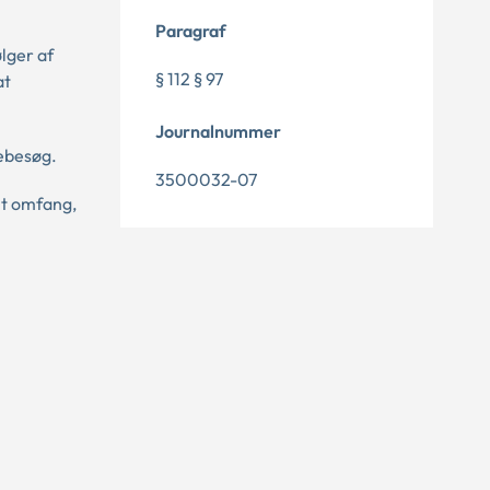
Paragraf
lger af
§ 112 § 97
at
Journalnummer
iebesøg.
3500032-07
ent omfang,
.