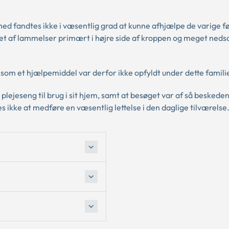
hed fandtes ikke i væsentlig grad at kunne afhjælpe de varige fø
et af lammelser primært i højre side af kroppen og meget neds
g som et hjælpemiddel var derfor ikke opfyldt under dette famil
 plejeseng til brug i sit hjem, samt at besøget var af så besked
s ikke at medføre en væsentlig lettelse i den daglige tilværelse