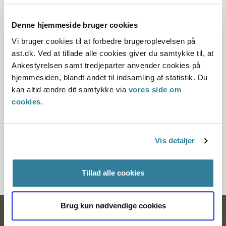
Dato for underskrift
28.06.2007
Denne hjemmeside bruger cookies
Vi bruger cookies til at forbedre brugeroplevelsen på
Offentliggørelsesdato
ast.dk. Ved at tillade alle cookies giver du samtykke til, at
Ankestyrelsen samt tredjeparter anvender cookies på
12.07.2013
hjemmesiden, blandt andet til indsamling af statistik. Du
kan altid ændre dit samtykke via
vores side om
Paragraf
cookies
.
§ 41 § 19
Journalnummer
Vis detaljer
3500769-06
Tillad alle cookies
Brug kun nødvendige cookies
Ankestyrelsen