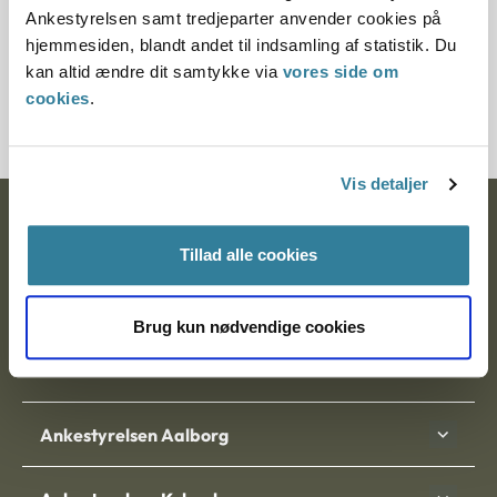
Ankestyrelsen samt tredjeparter anvender cookies på
hjemmesiden, blandt andet til indsamling af statistik. Du
Journalnummer
kan altid ændre dit samtykke via
vores side om
7000386-06
cookies
.
Vis detaljer
Ankestyrelsen
Tillad alle cookies
Postadresse:
Nytorv 7, 2. sal
Brug kun nødvendige cookies
9000 Aalborg
Ankestyrelsen Aalborg