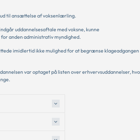
ud til ansættelse af voksenlærling.
r indgår uddannelsesaftale med voksne, kunne
 for anden administrativ myndighed.
tede imidlertid ikke mulighed for at begrænse klageadgangen i 
uddannelsen var optaget på listen over erhvervsuddannelser, hvo
inge.