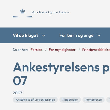
Vil du klage?
For børn og unge
Du er her:
Forside
For myndigheder
Principmeddelels
Ankestyrelsens p
07
2007
Ansættelse af voksenlærlinge
Klageregler
Kompetence