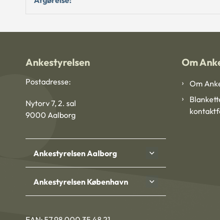
Ankestyrelsen
Om Anke
Postadresse:
Om Anke
Blankett
Nytorv 7, 2. sal
kontakt
9000 Aalborg
Ankestyrelsen Aalborg
Ankestyrelsen København
EAN: 57 98 000 35 48 21