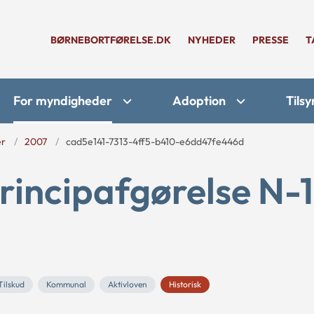
BØRNEBORTFØRELSE.DK
NYHEDER
PRESSE
T
For myndigheder
Adoption
Tilsy
er
2007
cad5e141-7313-4ff5-b410-e6dd47fe446d
rincipafgørelse N-1
Tilskud
Kommunal
Aktivloven
Historisk