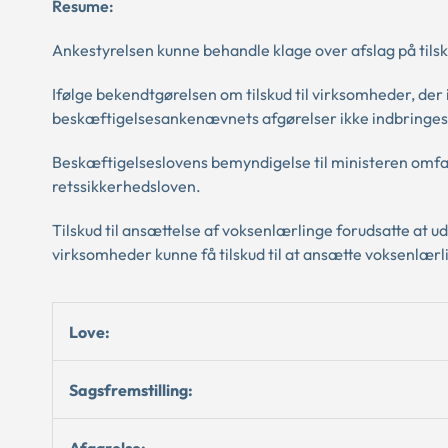
Resume:
Ankestyrelsen kunne behandle klage over afslag på tilsk
Ifølge bekendtgørelsen om tilskud til virksomheder, de
beskæftigelsesankenævnets afgørelser ikke indbringes
Beskæftigelseslovens bemyndigelse til ministeren omfat
retssikkerhedsloven.
Tilskud til ansættelse af voksenlærlinge forudsatte at 
virksomheder kunne få tilskud til at ansætte voksenlærl
Love:
Sagsfremstilling:
Afgørelse: