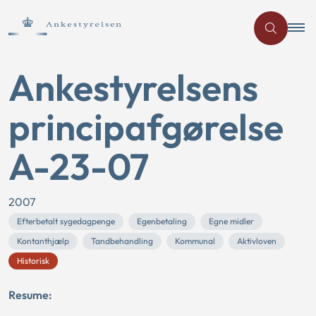
Ankestyrelsens
principafgørelse
A-23-07
2007
Efterbetalt sygedagpenge
Egenbetaling
Egne midler
Kontanthjælp
Tandbehandling
Kommunal
Aktivloven
Historisk
Resume: