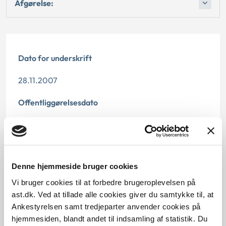
Afgørelse:
Dato for underskrift
28.11.2007
Offentliggørelsesdato
12.07.2013
Paragraf
Denne hjemmeside bruger cookies
§ 82 § 14 § 15 § 15s
Vi bruger cookies til at forbedre brugeroplevelsen på
Journalnummer
ast.dk. Ved at tillade alle cookies giver du samtykke til, at
Ankestyrelsen samt tredjeparter anvender cookies på
2000230-07
hjemmesiden, blandt andet til indsamling af statistik. Du