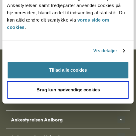
Ankestyrelsen samt tredjeparter anvender cookies på
hjemmesiden, blandt andet til indsamling af statistik. Du
Journalnummer
kan altid ændre dit samtykke via
vores side om
cookies
.
3500654-06
Vis detaljer
Ankestyrelsen
Tillad alle cookies
Postadresse:
Nytorv 7, 2. sal
Brug kun nødvendige cookies
9000 Aalborg
Ankestyrelsen Aalborg