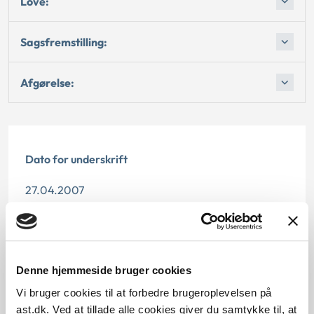
Love:
Sagsfremstilling:
Afgørelse:
Dato for underskrift
27.04.2007
Offentliggørelsesdato
12.07.2013
Denne hjemmeside bruger cookies
Paragraf
Vi bruger cookies til at forbedre brugeroplevelsen på
ast.dk. Ved at tillade alle cookies giver du samtykke til, at
§ 96