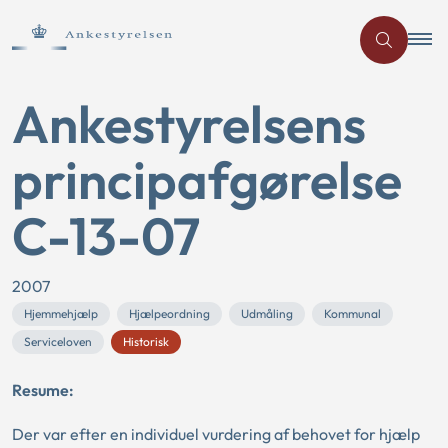
Ankestyrelsens
principafgørelse
C-13-07
2007
Hjemmehjælp
Hjælpeordning
Udmåling
Kommunal
Serviceloven
Historisk
Resume:
Der var efter en individuel vurdering af behovet for hjælp