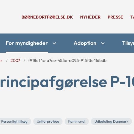
BØRNEBORTFØRELSE.DK
NYHEDER
PRESSE
T
For myndigheder
Adoption
Tilsy
er
2007
f918ef4c-a7ae-455e-a095-915f3c416bdb
rincipafgørelse P-
Personligt tillæg
Unitorprotese
Kommunal
Udbetaling Danmark