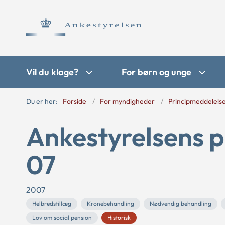
Vil du klage?
For børn og unge
Du er her:
Forside
For myndigheder
Principmeddelels
Ankestyrelsens p
07
2007
Helbredstillæg
Kronebehandling
Nødvendig behandling
Lov om social pension
Historisk