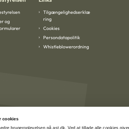
styrelsen
Tilgængelighedserklæ
ring
er og
formularer
Cookies
Persondatapolitik
Whistleblowerordning
 cookies
rbedre brugeroplevelsen på ast.dk. Ved at tillade alle cookies give