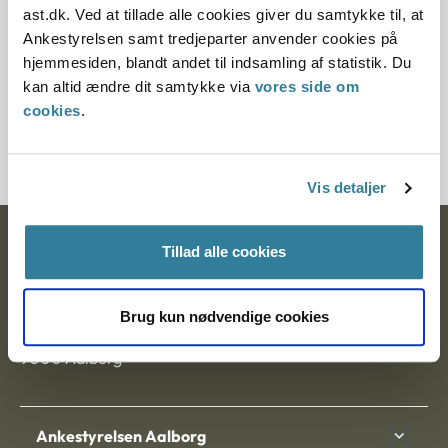
2019, da den er erstattet af principafgørelse 50-19.
ast.dk. Ved at tillade alle cookies giver du samtykke til, at
Ankestyrelsen samt tredjeparter anvender cookies på
Paragraf
hjemmesiden, blandt andet til indsamling af statistik. Du
kan altid ændre dit samtykke via
vores side om
Journalnummer
cookies
.
3500860-06
Vis detaljer
Ankestyrelsen
Tillad alle cookies
Postadresse:
Brug kun nødvendige cookies
Nytorv 7, 2. sal
9000 Aalborg
Ankestyrelsen Aalborg