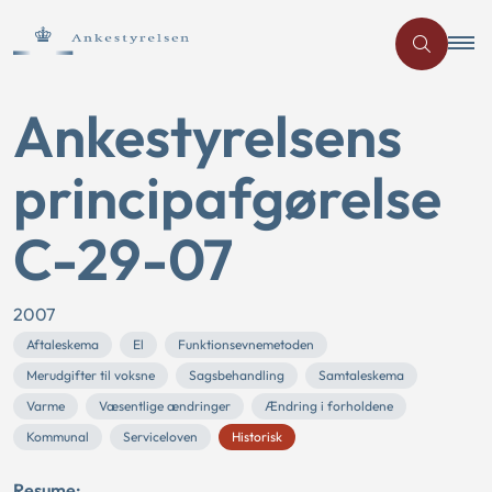
Ankestyrelsens
principafgørelse
C-29-07
2007
Aftaleskema
El
Funktionsevnemetoden
Merudgifter til voksne
Sagsbehandling
Samtaleskema
Varme
Væsentlige ændringer
Ændring i forholdene
Kommunal
Serviceloven
Historisk
Resume: