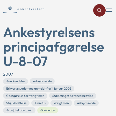
Ankestyrelsens
principafgørelse
U-8-07
2007
Anerkendelse
Arbejdsskade
Erhvervssygdomme anmeldt fra 1. januar 2005
Godtgørelse for varigt mén
Støjbetinget hørenedsættelse
Støjudsættelse
Tinnitus
Varigt mén
Arbejdsskade
Arbejdsskadeloven
Gældende