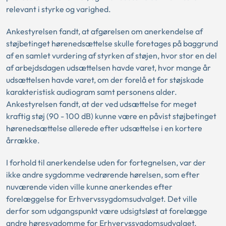
relevant i styrke og varighed.
Ankestyrelsen fandt, at afgørelsen om anerkendelse af
støjbetinget hørenedsættelse skulle foretages på baggrund
af en samlet vurdering af styrken af støjen, hvor stor en del
af arbejdsdagen udsættelsen havde varet, hvor mange år
udsættelsen havde varet, om der forelå et for støjskade
karakteristisk audiogram samt personens alder.
Ankestyrelsen fandt, at der ved udsættelse for meget
kraftig støj (90 - 100 dB) kunne være en påvist støjbetinget
hørenedsættelse allerede efter udsættelse i en kortere
årrække.
I forhold til anerkendelse uden for fortegnelsen, var der
ikke andre sygdomme vedrørende hørelsen, som efter
nuværende viden ville kunne anerkendes efter
forelæggelse for Erhvervssygdomsudvalget. Det ville
derfor som udgangspunkt være udsigtsløst at forelægge
andre høresygdomme for Erhvervssygdomsudvalget.