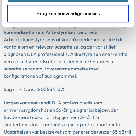
nitte- og stemmeværktøj på et skibsværft samt støj fra
lufthammere. Udsættelsen var beskrevet som kraftig (85-
Brug kun nødvendige cookies
90 dB) til voldsom kraftig (over 95 dB) i op til hele
arbejdstiden. Der var i sagen tillige konkurrerende årsag til
hørenedsættelsen. Ankestyrelsen ændrede
Arbejdsskadestyrelsens afslag på anerkendelse, idet der
var tale om en relevant udsættelse, og der var stillet
diagnosen DLA professionalis. Ankestyrelsen anerkendte
den del af hørenedsættelsen, der kunne henføres til
udsættelse for støj i overensstemmelse med
konfigurationen af audiogrammet.
Sag nr. 4 (J.nr. 1202534-07)
I sagen var anerkendt DLA professionalis som
erhvervssygdom hos en 66-årig slagteriarbejder, der
havde været udsat for støj gennem 34 år fra
slagterimaskiner, kørende vogne og metal-mod-metal.
Udsættelsen var beskrevet som generende (under 85 dB) til