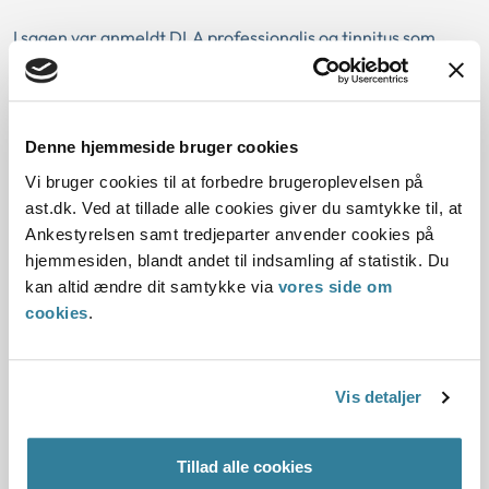
I sagen var anmeldt DLA professionalis og tinnitus som
erhvervssygdom hos en 59-årig maskinarbejder, der havde
været udsat for støj gennem 36 år fra blandt andet
maskiner, drejebænke og vinkelslibere. Udsættelsen var
beskrevet som voldsom kraftig (over 95 dB) i hele
Denne hjemmeside bruger cookies
arbejdstiden. Ankestyrelsen ændrede
Vi bruger cookies til at forbedre brugeroplevelsen på
Arbejdsskadestyrelsens afslag på anerkendelse, idet der
ast.dk. Ved at tillade alle cookies giver du samtykke til, at
var tale om en relevant udsættelse, der var stillet
Ankestyrelsen samt tredjeparter anvender cookies på
diagnosen DLA professionalis, og der forelå et audiogram,
hjemmesiden, blandt andet til indsamling af statistik. Du
der var i overensstemmelse med den beskrevne
kan altid ændre dit samtykke via
vores side om
udsættelse. Der var i sagen tillige spørgsmål om
cookies
.
betydningen af asymmetri i audiogrammet.
Sag nr. 3 (J.nr.1205113-07)
Vis detaljer
I sagen var anmeldt DLA professionalis som
erhvervssygdom hos en 65-årig ufaglært arbejder, der
Tillad alle cookies
havde været udsat for støj gennem 41 år fra blandt andet