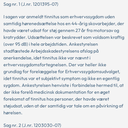
Sag nr. 1 (J.nr. 1201395-07)
I sagen var anmeldt tinnitus som erhvervssygdom uden
samtidig hørenedsættelse hos en 44-årig skovarbejder, der
havde været udsat for støj gennem 27 år fra motorsav og
kratrydder. Udsættelsen var beskrevet som voldsom kraftig
(over 95 dB) i hele arbejdstiden. Ankestyrelsen
stadfæstede Arbejdsskadestyrelsens afslag på
anerkendelse, idet tinnitus ikke var nævnt i
erhvervssygdomsfortegnelsen. Der var heller ikke
grundlag for forelæggelse for Erhvervssygdomsudvalget,
idet tinnitus var et subjektivt symptom og ikke en egentlig
sygdom. Ankestyrelsen henviste i forbindelse hermed til, at
der ikke forelå medicinsk dokumentation for en øget
forekomst af tinnitus hos personer, der havde været
støjudsat, uden at der samtidig var tale om en påvirkning af
hørelsen.
Sag nr. 2 (J.nr. 1203030-07)