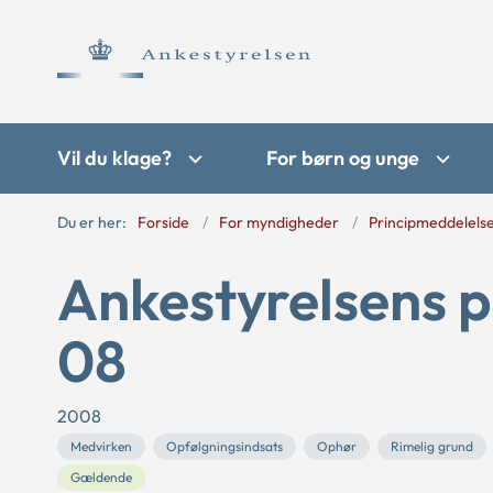
Vil du klage?
For børn og unge
Du er her:
Forside
For myndigheder
Principmeddelels
Ankestyrelsens p
08
2008
Medvirken
Opfølgningsindsats
Ophør
Rimelig grund
Gældende