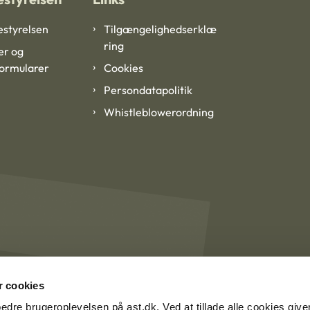
styrelsen
Tilgængelighedserklæ
ring
er og
formularer
Cookies
Persondatapolitik
Whistleblowerordning
 cookies
rbedre brugeroplevelsen på ast.dk. Ved at tillade alle cookies give