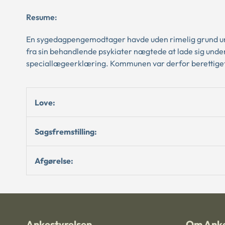
Resume:
En sygedagpengemodtager havde uden rimelig grund und
fra sin behandlende psykiater nægtede at lade sig unde
speciallægeerklæring. Kommunen var derfor berettiget
Love:
Sagsfremstilling:
Afgørelse:
Ankestyrelsen
Om Anke