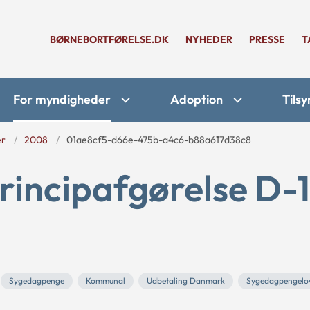
BØRNEBORTFØRELSE.DK
NYHEDER
PRESSE
T
For myndigheder
Adoption
Tilsy
er
2008
01ae8cf5-d66e-475b-a4c6-b88a617d38c8
rincipafgørelse D-1
Sygedagpenge
Kommunal
Udbetaling Danmark
Sygedagpengelo