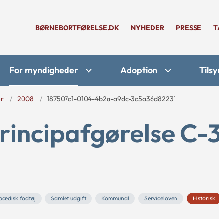
BØRNEBORTFØRELSE.DK
NYHEDER
PRESSE
T
For myndigheder
Adoption
Tilsy
er
2008
187507c1-0104-4b2a-a9dc-3c5a36d82231
rincipafgørelse C-
pædisk fodtøj
Samlet udgift
Kommunal
Serviceloven
Historisk