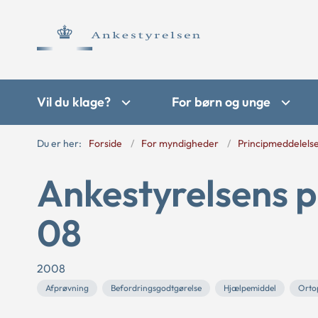
Vil du klage?
For børn og unge
Du er her:
Forside
For myndigheder
Principmeddelels
Ankestyrelsens p
08
2008
Afprøvning
Befordringsgodtgørelse
Hjælpemiddel
Orto