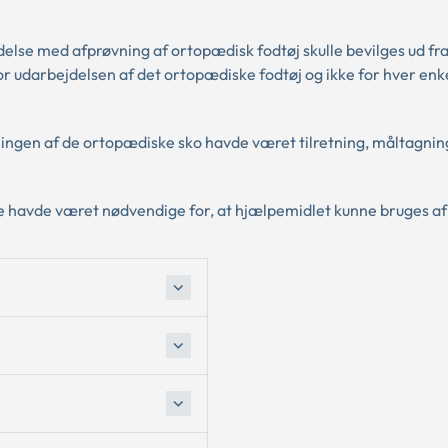
delse med afprøvning af ortopædisk fodtøj skulle bevilges ud fr
r udarbejdelsen af det ortopædiske fodtøj og ikke for hver enk
ngen af de ortopædiske sko havde været tilretning, måltagning
ne havde været nødvendige for, at hjælpemidlet kunne bruges af