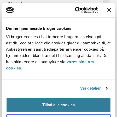
Afgørelse:
Denne hjemmeside bruger cookies
Dato for underskrift
Vi bruger cookies til at forbedre brugeroplevelsen på
01.02.2008
ast.dk. Ved at tillade alle cookies giver du samtykke til, at
Ankestyrelsen samt tredjeparter anvender cookies på
Offentliggørelsesdato
hjemmesiden, blandt andet til indsamling af statistik. Du
kan altid ændre dit samtykke via
vores side om
10.07.2013
cookies
.
Paragraf
Vis detaljer
§ 2
Journalnummer
Tillad alle cookies
3700013-07