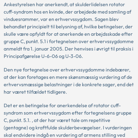
Ankestyrelsen har anerkendt, at skulderlidelsen rotator
cuff-syndrom hos en kvinde, der arbejdede med samling af
vinduesrammer, var en erhvervssygdom. Sagen blev
behandlet principielt til belysning af, hvilke betingelser, der
skulle være opfyldt for at anerkende en arbejdsskade efter
gruppe C, punkt. 5.1 i fortegnelsen over erhvervssygdomme
anmeldt fra 1. januar 2005. Der henvises i øvrigt til praksis i
Principafgørelse U-6-06 og U-3-06.
Den nye fortegnelse over erhvervssygdomme indebærer,
at der kan foretages en mere skønsmæssig vurdering af de
erhvervsmæssige belastninger i de konkrete sager, end det
har været tilfældet tidligere.
Det er en betingelse for anerkendelse af rotator cuff-
syndrom som erhvervssygdom efter fortegnelsens gruppe
C, punkt. 5.1. , at der har været tale om repetitive
(gentagne) og kraftfulde skulderbevægelser. I vurderingen
skal endvidere indgå en vurdering af armens stilling ved