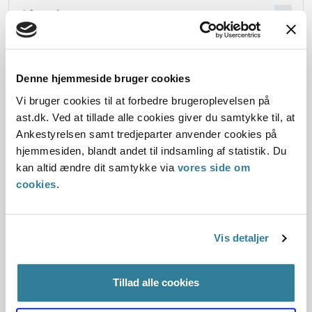
Afgørelse:
Denne hjemmeside bruger cookies
Dato for underskrift
Vi bruger cookies til at forbedre brugeroplevelsen på
ast.dk. Ved at tillade alle cookies giver du samtykke til, at
02.09.2008
Ankestyrelsen samt tredjeparter anvender cookies på
Offentliggørelsesdato
hjemmesiden, blandt andet til indsamling af statistik. Du
kan altid ændre dit samtykke via
vores side om
11.07.2013
cookies
.
Paragraf
Vis detaljer
§ 5 § 7
Journalnummer
Tillad alle cookies
1206939-06