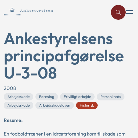
Ankestyrelsens
principafgørelse
U-3-08
2008
Arbejdsskade
Forening
Frivilligt arbejde
Personkreds
Arbejdsskade
Arbejdsskadeloven
Historisk
Resume:
En fodboldtræner i en idrætsforening kom til skade som