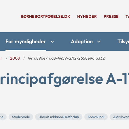
BØRNEBORTFØRELSE.DK
NYHEDER
PRESSE
T
For myndigheder
Adoption
Tilsy
er
2008
44fa896e-fad8-4459-a712-2658e9c1b332
rincipafgørelse A-1
ie
Studerende
Ubrudt uddannelsesforløb
Kommunal
Aktivlove