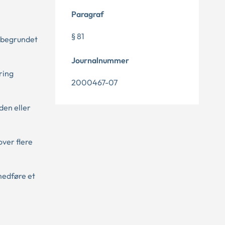
Paragraf
§ 81
t begrundet
Journalnummer
ring
2000467-07
den eller
over flere
medføre et