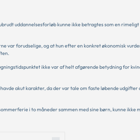
 i ubrudt uddannelsesforløb kunne ikke betragtes som en rimelig
ne var forudselige, og at hun efter en konkret økonomisk vurde
ften.
gningstidspunktet ikke var af helt afgørende betydning for kvin
havde akut karakter, da der var tale om faste løbende udgifter 
lde sommerferie i to måneder sammen med sine børn, kunne ikke 