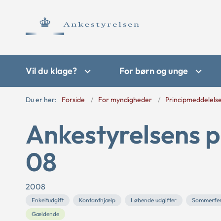
Vil du klage?
For børn og unge
Du er her:
Forside
For myndigheder
Principmeddelels
Ankestyrelsens p
08
2008
Enkeltudgift
Kontanthjælp
Løbende udgifter
Sommerfer
Gældende