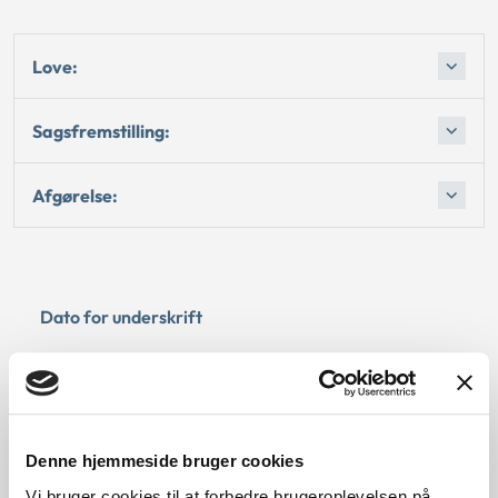
Love:
Sagsfremstilling:
Afgørelse:
Dato for underskrift
19.12.2008
Offentliggørelsesdato
Denne hjemmeside bruger cookies
10.07.2013
Vi bruger cookies til at forbedre brugeroplevelsen på