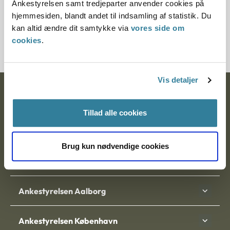
Ankestyrelsen samt tredjeparter anvender cookies på
Journalnummer
hjemmesiden, blandt andet til indsamling af statistik. Du
kan altid ændre dit samtykke via
vores side om
7000295-07
cookies
.
Vis detaljer
Ankestyrelsen
Tillad alle cookies
Postadresse:
Nytorv 7, 2. sal
Brug kun nødvendige cookies
9000 Aalborg
Ankestyrelsen Aalborg
Ankestyrelsen København