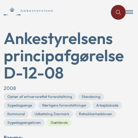
Ankestyrelsens
principafgørelse
D-12-08
2008
Ophør af erhvervsrettet foranstaltning
Standsning
Sygedagpenge
Yderligere foranstaltninger
Arbejdsskade
Kommunal
Udbetaling Danmark
Retssikkerhedsloven
Sygedagpengeloven
Gældende
Resume: