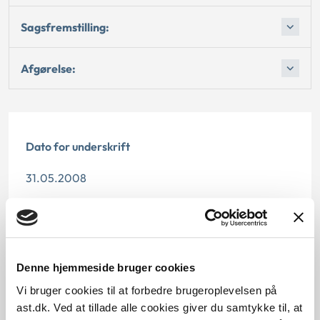
Sagsfremstilling:
Afgørelse:
Dato for underskrift
31.05.2008
Offentliggørelsesdato
11.07.2013
Denne hjemmeside bruger cookies
Paragraf
Vi bruger cookies til at forbedre brugeroplevelsen på
§ 27 § 7a § 7 § 22
ast.dk. Ved at tillade alle cookies giver du samtykke til, at