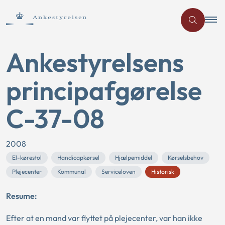
Ankestyrelsens
principafgørelse
C-37-08
2008
El-kørestol
Handicapkørsel
Hjælpemiddel
Kørselsbehov
Plejecenter
Kommunal
Serviceloven
Historisk
Resume:
Efter at en mand var flyttet på plejecenter, var han ikke