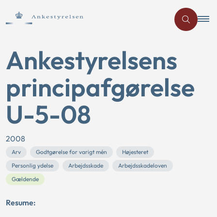
Ankestyrelsens
principafgørelse
U-5-08
2008
Arv
Godtgørelse for varigt mén
Højesteret
Personlig ydelse
Arbejdsskade
Arbejdsskadeloven
Gældende
Resume: