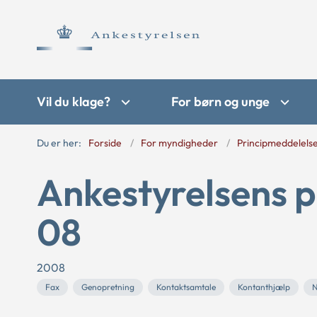
Vil du klage?
For børn og unge
Du er her:
Forside
For myndigheder
Principmeddelels
Ankestyrelsens p
08
2008
Fax
Genopretning
Kontaktsamtale
Kontanthjælp
N