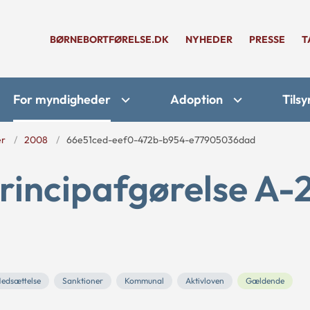
BØRNEBORTFØRELSE.DK
NYHEDER
PRESSE
T
For myndigheder
Adoption
Tilsy
er
2008
66e51ced-eef0-472b-b954-e77905036dad
rincipafgørelse A-
edsættelse
Sanktioner
Kommunal
Aktivloven
Gældende