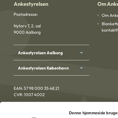
Ankestyrelsen
Om Anke
Postadresse:
Om Anke
Blankett
Nytorv 7, 2. sal
kontakt
9000 Aalborg
Ankestyrelsen Aalborg
Ankestyrelsen København
EAN: 57 98 000 35 48 21
CVR: 1007 4002
Denne hjemmeside bruger