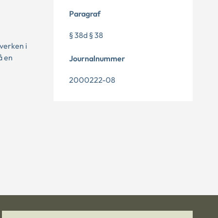
Paragraf
§ 38d § 38
verken i
å en
Journalnummer
2000222-08