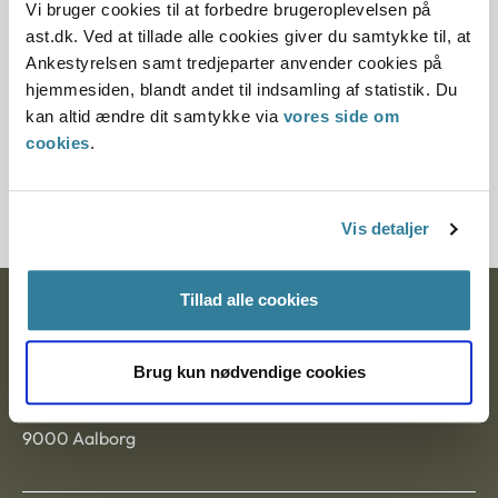
Vi bruger cookies til at forbedre brugeroplevelsen på
Paragraf
ast.dk. Ved at tillade alle cookies giver du samtykke til, at
Ankestyrelsen samt tredjeparter anvender cookies på
§ 17a
hjemmesiden, blandt andet til indsamling af statistik. Du
kan altid ændre dit samtykke via
vores side om
Journalnummer
cookies
.
1202828-08
Vis detaljer
Tillad alle cookies
Ankestyrelsen
Postadresse:
Brug kun nødvendige cookies
Nytorv 7, 2. sal
9000 Aalborg