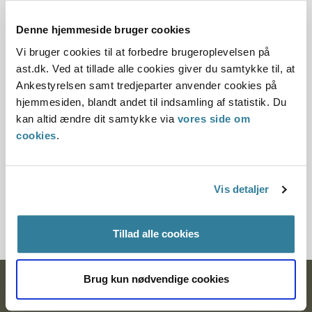
02.09.2008
Denne hjemmeside bruger cookies
Vi bruger cookies til at forbedre brugeroplevelsen på
Offentliggørelsesdato
ast.dk. Ved at tillade alle cookies giver du samtykke til, at
11.07.2013
Ankestyrelsen samt tredjeparter anvender cookies på
hjemmesiden, blandt andet til indsamling af statistik. Du
Paragraf
kan altid ændre dit samtykke via
vores side om
cookies
.
§ 5 § 4 § 6
Journalnummer
Vis detaljer
1207514-071218827-07
Tillad alle cookies
Brug kun nødvendige cookies
Ankestyrelsen